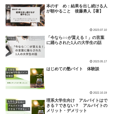
本のすゝめ：結果を出し続ける人
本
が朝やること 後藤勇人【著】
2023.07.10
「今なら○○が貰える！」の言葉
コラム
に踊らされた1人の大学生の話
2023.05.17
はじめての塾バイト 体験談
大学生
2022.10.19
理系大学生向け アルバイトはで
大学生
きる？できない？ アルバイトの
メリット・デメリット