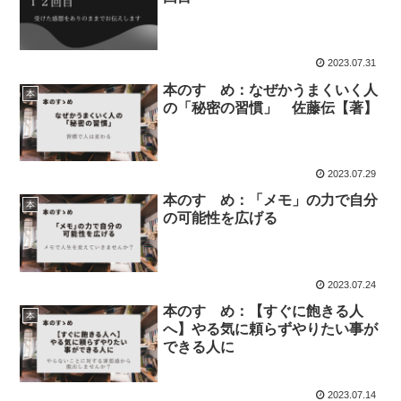
2023.07.31
本のすゝめ：なぜかうまくいく人
本
の「秘密の習慣」 佐藤伝【著】
2023.07.29
本のすゝめ：「メモ」の力で自分
本
の可能性を広げる
2023.07.24
本のすゝめ：【すぐに飽きる人
本
へ】やる気に頼らずやりたい事が
できる人に
2023.07.14