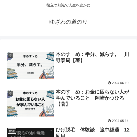
役立つ知識で人生を豊かに
ゆざわの道のり
本のすゝめ：半分、減らす。 川
本
野泰周【著】
2024.06.19
本のすゝめ：お金に困らない人が
本
学んでいること 岡崎かつひろ
【著】
2024.05.14
ひげ脱毛 体験談 途中経過 12
脱毛
回目